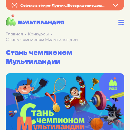
Сейчас в эфире: Лунтик. Возвращение домой
Главная
Конкурсы
Стань чемпионом Мультиландии
Стань чемпионом
Мультиландии