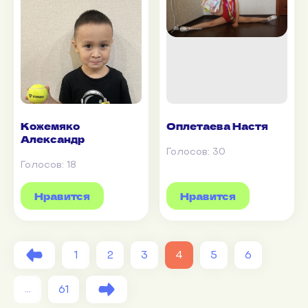
Кожемяко
Оплетаева Настя
Александр
Голосов:
30
Голосов:
18
Нравится
Нравится
1
2
3
4
5
6
61
...