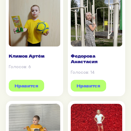
Климов Артём
Федорова
Анастасия
Голосов:
6
Голосов:
14
Нравится
Нравится