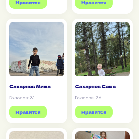
Нравится
Нравится
Сахарнов Миша
Сахарнов Саша
Голосов:
31
Голосов:
36
Нравится
Нравится