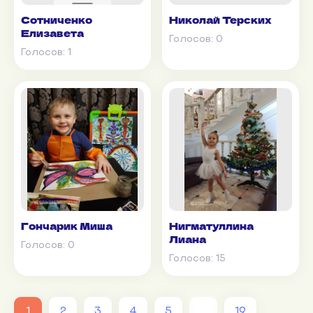
Сотниченко
Николай Терских
Елизавета
Голосов:
0
Голосов:
1
Гончарик Миша
Нигматуллина
Лиана
Голосов:
0
Голосов:
15
...
1
2
3
4
5
19