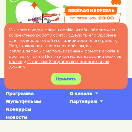
Мы используем файлы cookie, чтобы обеспечить
корректную работу сайта, сделать его удобнее
для пользователей и анализировать его работу.
Продолжая пользоваться сайтом, вы
соглашаетесь с использованием файлов cookie в
соответствии с
Политикой использования файлов
cookie
и
Политикой обработки персональных
данных
.
Принять
Программа
О канале
Мультфильмы
Партнёрам
Конкурсы
Новости