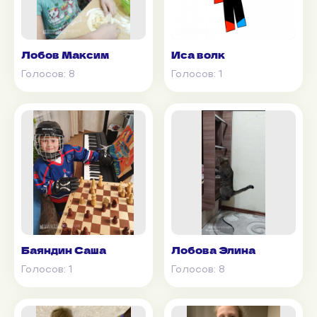
Лобов Максим
Иса волк
Голосов:
8
Голосов:
1
Баяндин Саша
Лобова Элина
Голосов:
1
Голосов:
8