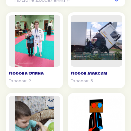
По дате добавления ↗
Лобова Элина
Лобов Максим
Голосов:
9
Голосов:
8