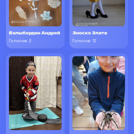
Балыбердин Андрей
Зноско Злата
Голосов:
2
Голосов:
12