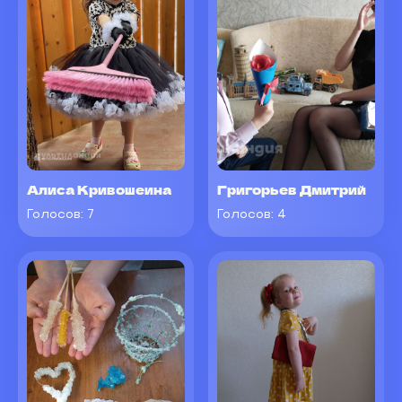
Алиса Кривошеина
Григорьев Дмитрий
Голосов:
7
Голосов:
4