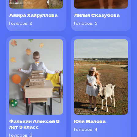
Амира Хайруллова
Лилия Сказубова
Голосов:
2
Голосов:
6
Филькин Алексей 8
Юля Малова
лет 3 класс
Голосов:
4
Голосов:
3