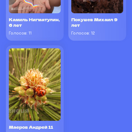
Камиль Нигматулин,
Покушев Михаил 9
6 лет
лет
Голосов:
11
Голосов:
12
Маеров Андрей 11