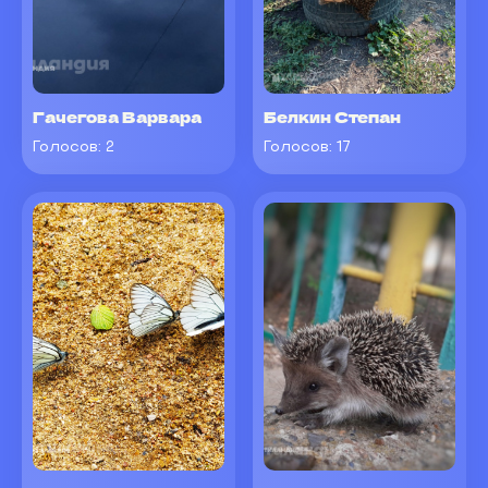
Гачегова Варвара
Белкин Степан
Голосов:
2
Голосов:
17