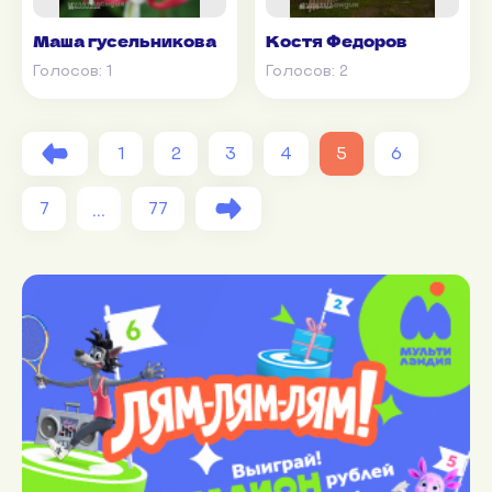
Маша гусельникова
Костя Федоров
Голосов:
1
Голосов:
2
1
2
3
4
5
6
...
7
77