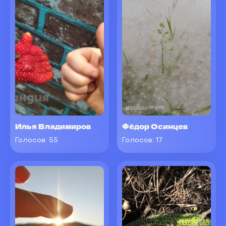
Илья Владимиров
Фёдор Осинцев
Голосов:
55
Голосов:
17