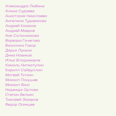
Александра Любина
Алина Судаева
Анастасия Николаева
Ангелина Тудирякова
Андрей Казаков
Андрей Маеров
Аня Солонникова
Варвара Гачегова
Василиса Говор
Дарья Лукина
Дима Новиков
Илья Владимиров
Камиль Нигматулин
Кирилл Сайфуллин
Матвей Тоткин
Михаил Покушев
Михаил Яхно
Надежда Орлова
Степан Белкин
Тимофей Захаров
Федор Осинцев