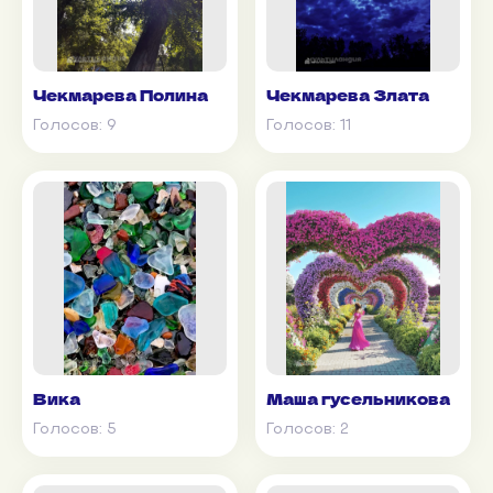
Чекмарева Полина
Чекмарева Злата
Голосов:
9
Голосов:
11
Вика
Маша гусельникова
Голосов:
5
Голосов:
2