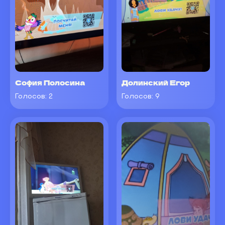
София Полосина
Долинский Егор
Голосов:
2
Голосов:
9