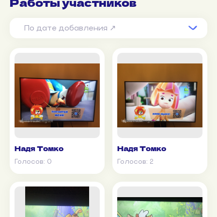
Работы участников
По дате добавления ↗
Надя Томко
Надя Томко
Голосов:
0
Голосов:
2