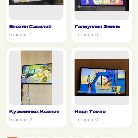
Блохин Савелий
Галиуллин Эмиль
Голосов:
1
Голосов:
0
Кузьминых Ксения
Надя Томко
Голосов:
2
Голосов:
0