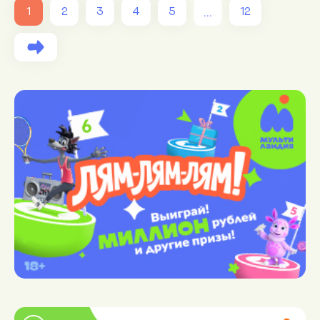
...
1
2
3
4
5
12