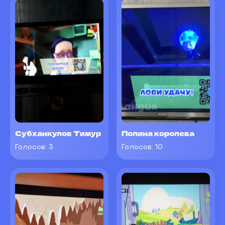
Субханкулов Тимур
Полина королева
Голосов:
3
Голосов:
10