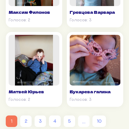
Максим Филонов
Гревцова Варвара
Голосов:
2
Голосов:
3
Матвей Юрьев
Букарева галина
Голосов:
2
Голосов:
3
...
1
2
3
4
5
10