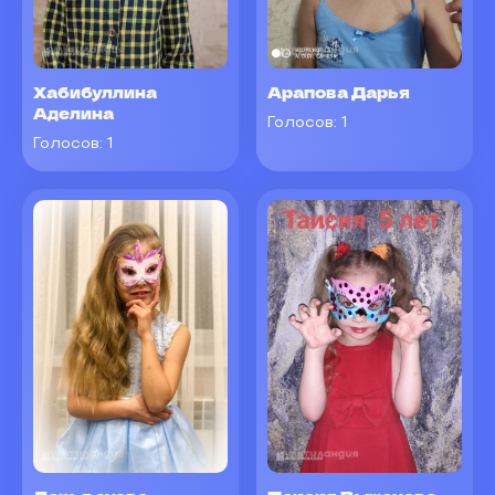
Хабибуллина
Арапова Дарья
Аделина
Голосов:
1
Голосов:
1