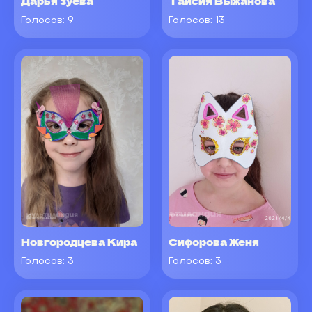
Дарья зуева
Таисия Выжанова
Голосов:
9
Голосов:
13
Новгородцева Кира
Сифорова Женя
Голосов:
3
Голосов:
3