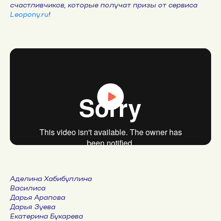
счастливчиков, которые получат призы от сервиса
Leopony.ru
!
Аделина Хабибуллина
Василиса
Дарья Арапова
Дарья Зуева
Екатерина Букарева