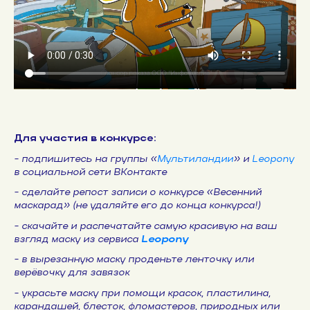
Для участия в конкурсе:
- подпишитесь на группы «
Мультиландии
» и
Leopony
в социальной сети ВКонтакте
- сделайте репост записи о конкурсе «Весенний
маскарад» (не удаляйте его до конца конкурса!)
- скачайте и распечатайте самую красивую на ваш
взгляд маску из сервиса
Leopony
- в вырезанную маску проденьте ленточку или
верёвочку для завязок
- украсьте маску при помощи красок, пластилина,
карандашей, блесток, фломастеров, природных или