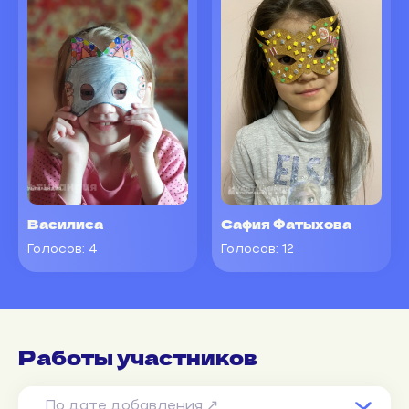
Василиса
Сафия Фатыхова
Голосов:
4
Голосов:
12
Работы участников
По дате добавления ↗