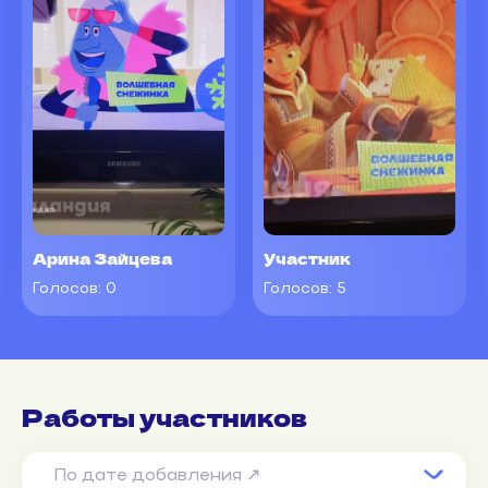
Арина Зайцева
Участник
Голосов:
0
Голосов:
5
Работы участников
По дате добавления ↗