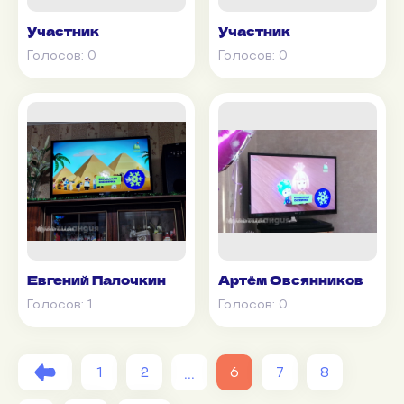
Участник
Участник
Голосов:
0
Голосов:
0
Евгений Палочкин
Артём Овсянников
Голосов:
1
Голосов:
0
...
1
2
6
7
8