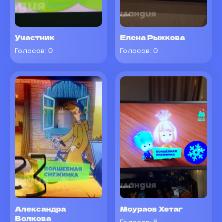
Участник
Елена Рыжкова
Голосов:
0
Голосов:
0
Александра
Моураов Хетаг
Волкова