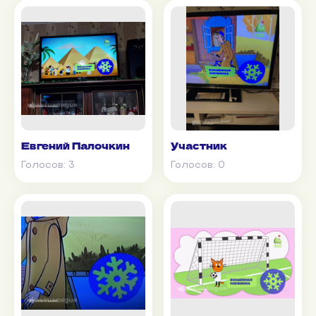
Евгений Палочкин
Участник
Голосов:
3
Голосов:
0