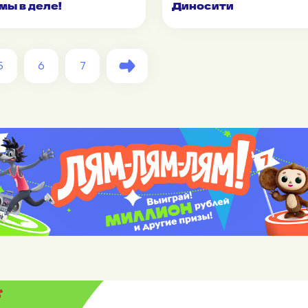
мы в деле!
Диносити
5
6
7