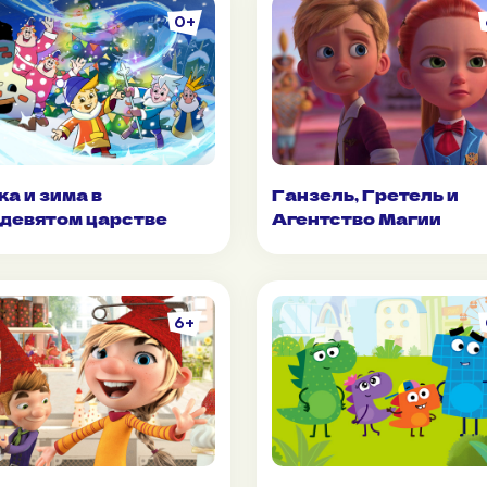
0+
ка и зима в
Ганзель, Гретель и
девятом царстве
Агентство Магии
6+