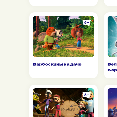
6+
Барбоскины на даче
Бел
Кар
6+