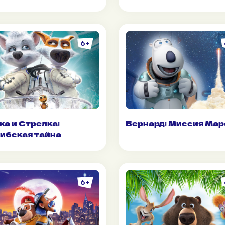
6+
ка и Стрелка:
Бернард: Миссия Мар
ибская тайна
6+