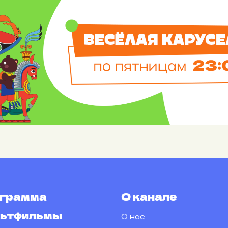
грамма
О канале
ьтфильмы
О нас