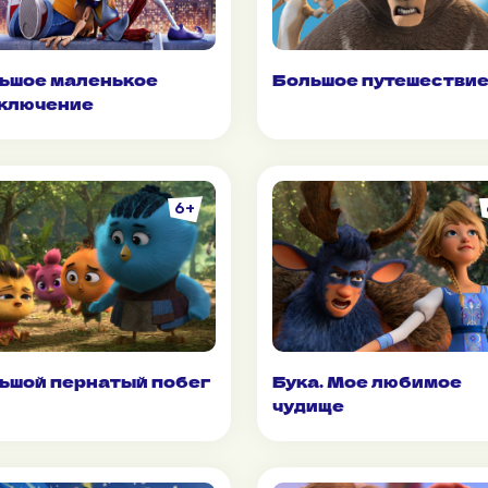
ьшое маленькое
Большое путешестви
ключение
6+
ьшой пернатый побег
Бука. Мое любимое
чудище