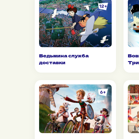
12+
Ведьмина служба
Вов
доставки
Три
6+