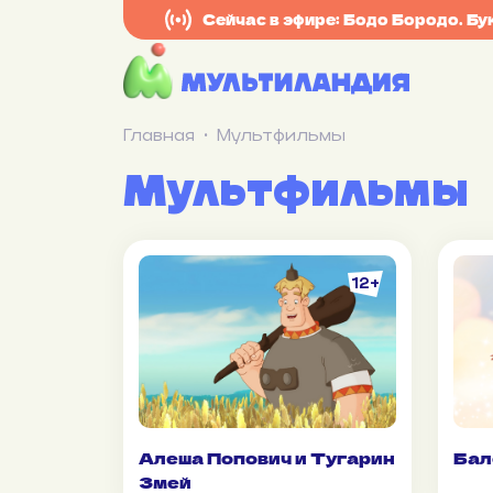
Сейчас в эфире: Бодо Бородо. Бу
Главная
Мультфильмы
Мультфильмы
12+
Алеша Попович и Тугарин
Бал
Змей