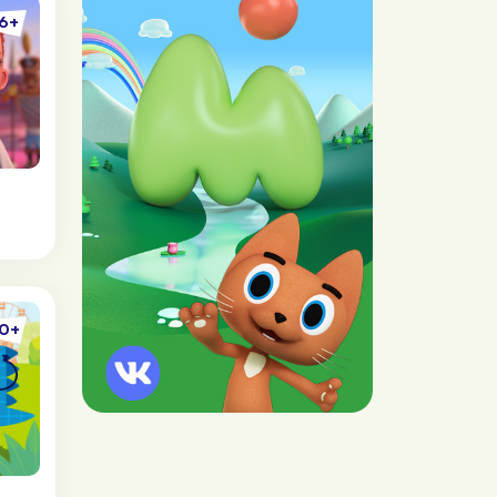
6+
0+