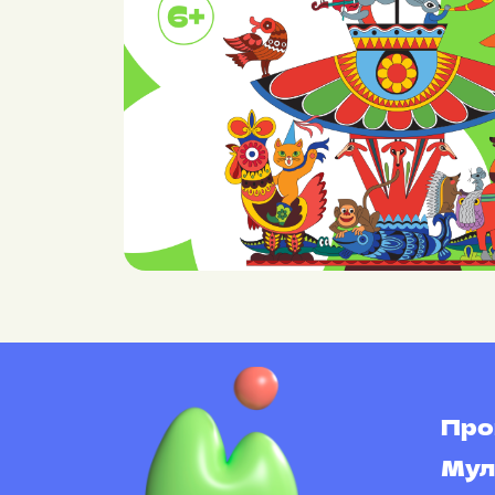
Про
Мул