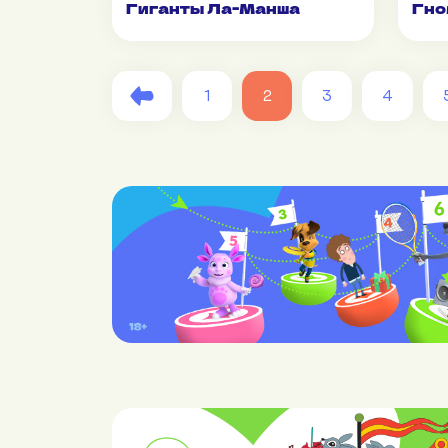
Гиганты Ла-Манша
Гно
1
2
3
4