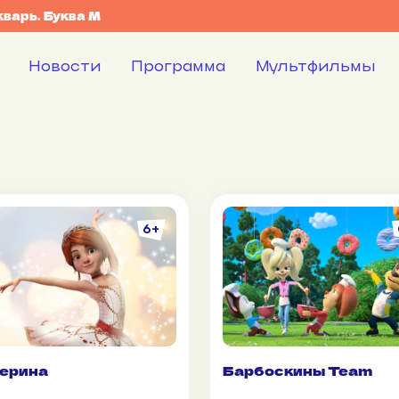
кварь. Буква М
Новости
Программа
Мультфильмы
6+
ерина
Барбоскины Team