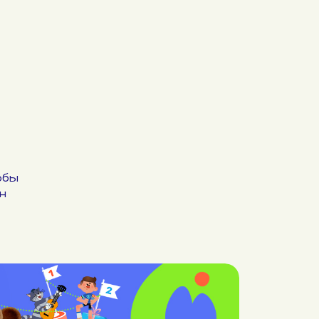
обы
н