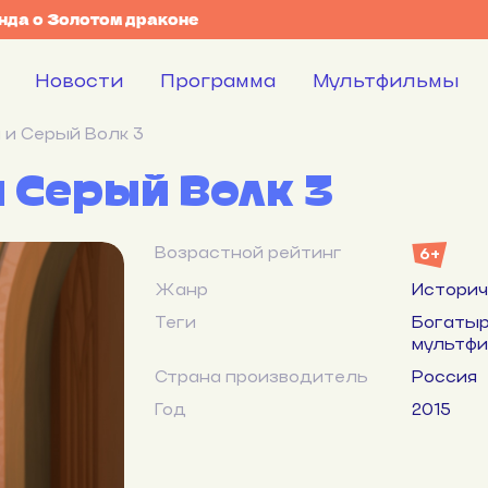
енда о Золотом драконе
Новости
Программа
Мультфильмы
 и Серый Волк 3
 Серый Волк 3
Возрастной рейтинг
6+
Жанр
Историч
Теги
Богатыр
мультф
Страна производитель
Россия
Год
2015