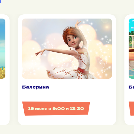
й
Балерина
Б
19 июля в 9:00 и 13:30