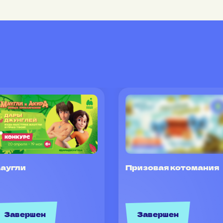
аугли
Призовая котомания
Завершен
Завершен