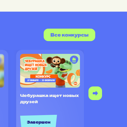
Все конкурсы
Чебурашка ищет новых
Самый стр
друзей
учебник для
Бородо
Завершен
Завершен