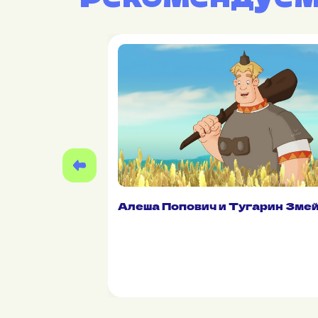
Алеша Попович и Тугарин Зме