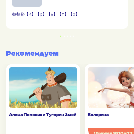
👍👍👍【К】【р】【у】【т】【о】
Рекомендуем
Алеша Попович и Тугарин Змей
Балерина
19 июля в 9:00 и 13