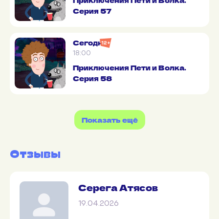
Серия 57
Сегодня
12+
18:00
Приключения Пети и Волка.
Серия 58
Показать ещё
Отзывы
Серега
Атясов
19.04.2026