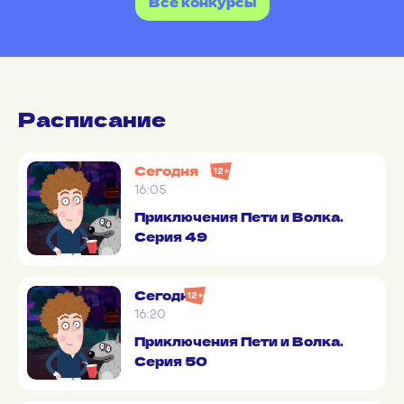
Все конкурсы
Расписание
Сегодня
12+
16:05
Приключения Пети и Волка.
Серия 49
Сегодня
12+
16:20
Приключения Пети и Волка.
Серия 50