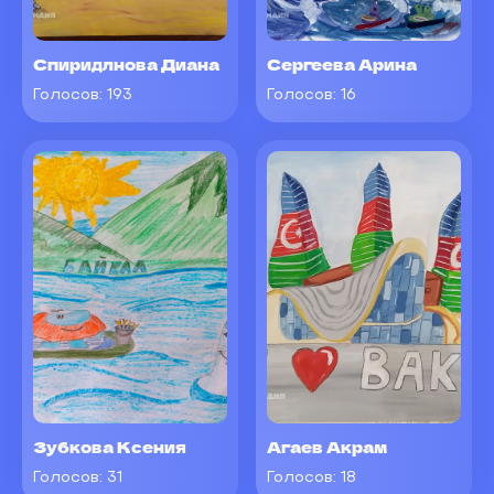
Спиридлнова Диана
Сергеева Арина
Голосов:
193
Голосов:
16
Зубкова Ксения
Агаев Акрам
Голосов:
31
Голосов:
18