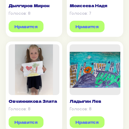
Дылгиров Мирон
Моисеева Надя
Голосов:
8
Голосов:
7
Нравится
Нравится
Овчинникова Злата
Ладыгин Лев
Голосов:
8
Голосов:
8
Нравится
Нравится