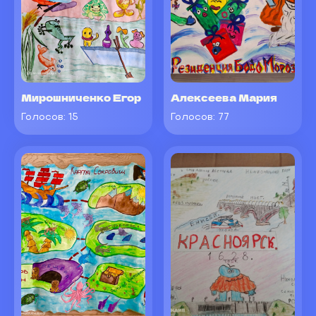
Мирошниченко Егор
Алексеева Мария
Голосов:
15
Голосов:
77