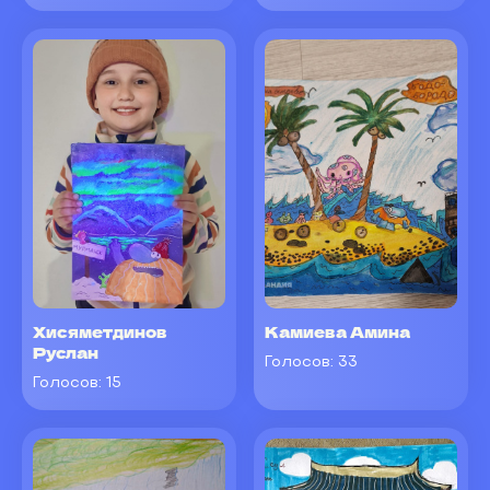
Хисяметдинов
Камиева Амина
Руслан
Голосов:
33
Голосов:
15