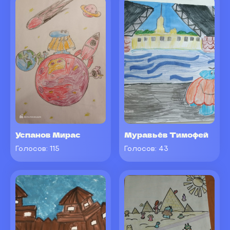
Успанов Мирас
Муравьёв Тимофей
Голосов:
115
Голосов:
43