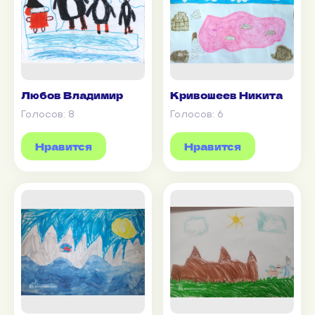
Любов Владимир
Кривошеев Никита
Голосов:
8
Голосов:
6
Нравится
Нравится