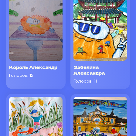
Король Александр
Забелина
Александра
Голосов:
12
Голосов:
11