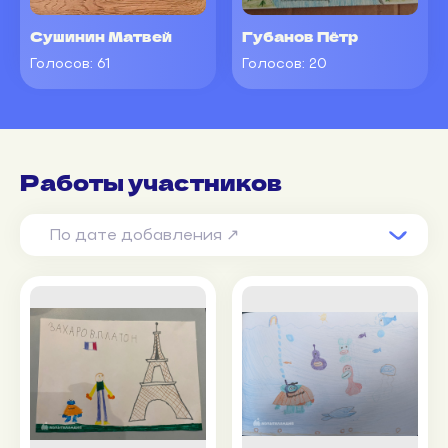
Сушинин Матвей
Губанов Пётр
Голосов:
61
Голосов:
20
Работы участников
По дате добавления ↗