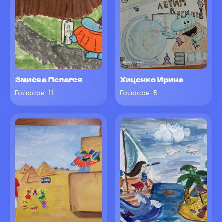
Змиёва Пелагея
Хиценко Ирина
Голосов:
11
Голосов:
5